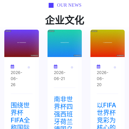
OUR NEWS
企业文化
2026-
2026-
2026-
06-
06-21
06-
26
20
南非世
围绕世
以FIFA
界杯四
界杯
世界杯
强西班
FIFA全
竞彩为
牙荷兰
称国际
核心的