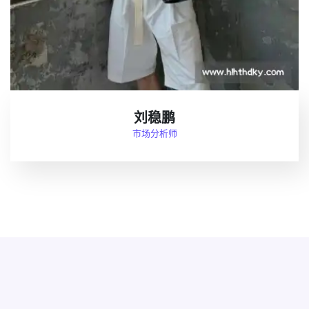
刘稳鹏
市场分析师