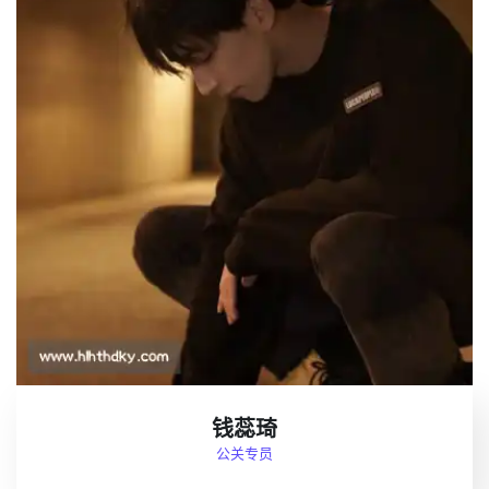
钱蕊琦
公关专员