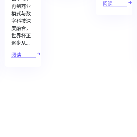
阅读
再到商业
模式与数
字科技深
度融合，
世界杯正
逐步从...
阅读