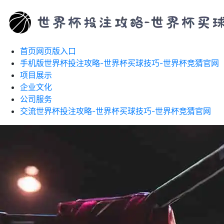
首页网页版入口
手机版世界杯投注攻略-世界杯买球技巧-世界杯竞猜官网
项目展示
企业文化
公司服务
交流世界杯投注攻略-世界杯买球技巧-世界杯竞猜官网