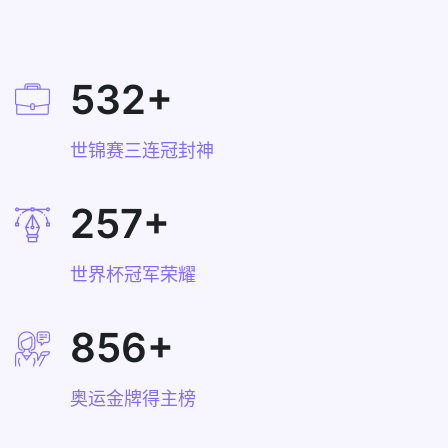
532
+
世锦赛三连冠封神
257
+
世界杯冠军荣耀
856
+
奥运金牌得主榜