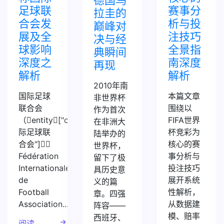
德国乌
足球联
赛事分
拉圭的
合会发
析与投
巅峰对
展及全
注技巧
决与经
球影响
全景指
典瞬间
深度之
南深度
再现
解析
解析
2010年南
国际足球
本篇文章
非世界杯
联合会
围绕以
作为首次
（entity["organization","FIFA","国
FIFA世界
在非洲大
际足球联
杯竞彩为
陆举办的
合会"]，
核心的赛
世界杯，
Fédération
事分析与
留下了极
Internationale
投注技巧
具历史意
de
展开系统
义的篇
Football
性解析，
章。四强
Association...
从数据建
阵容——
模、赔率
西班牙、
阅读