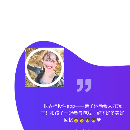
世界杯投注app——亲子运动会太好玩
了！和孩子一起参与游戏，留下好多美好
回忆👨👩👧👦❤️